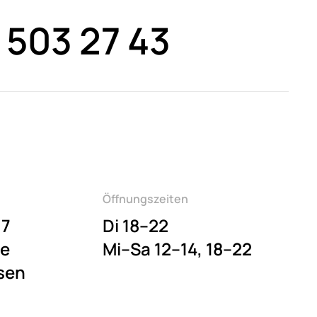
 503 27 43
Öffnungszeiten
 7
Di 18–22
se
Mi–Sa 12–14, 18–22
sen