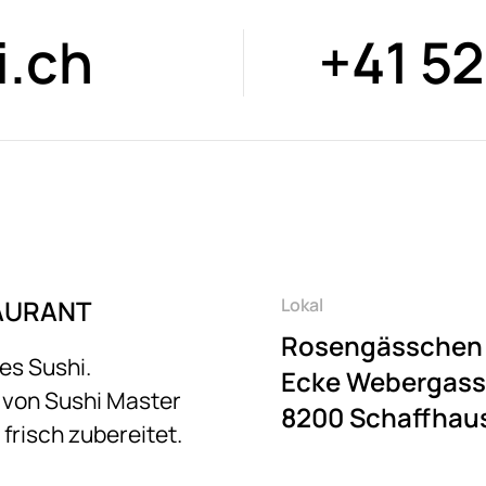
i.ch
+41 52
AURANT
Lokal
Rosengässchen
es Sushi.
Ecke Webergas
e von Sushi Master
8200 Schaffhau
risch zubereitet.