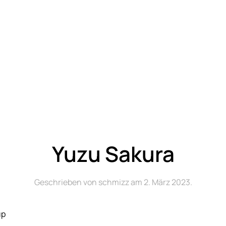
Yuzu Sakura
Geschrieben von
schmizz
am
2. März 2023
.
up