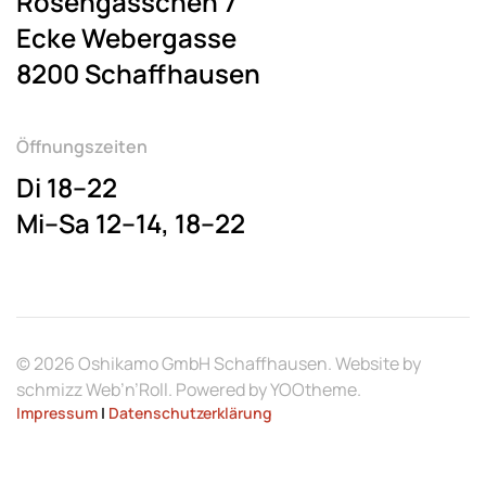
Rosengässchen 7
Ecke Webergasse
8200 Schaffhausen
Öffnungszeiten
Di 18–22
Mi–Sa 12–14, 18–22
©
2026
Oshikamo GmbH Schaffhausen. Website by
schmizz Web’n’Roll
. Powered by
YOOtheme
.
Impressum
|
Datenschutzerklärung