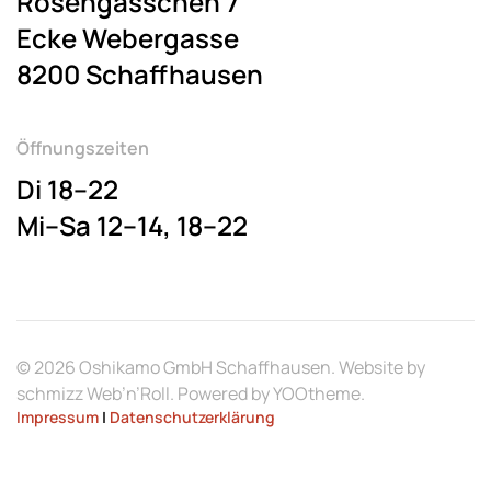
Rosengässchen 7
Ecke Webergasse
8200 Schaffhausen
Öffnungszeiten
Di 18–22
Mi–Sa 12–14, 18–22
©
2026
Oshikamo GmbH Schaffhausen. Website by
schmizz Web’n’Roll
. Powered by
YOOtheme
.
Impressum
|
Datenschutzerklärung