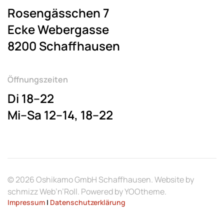
Rosengässchen 7
Ecke Webergasse
8200 Schaffhausen
Öffnungszeiten
Di 18–22
Mi–Sa 12–14, 18–22
©
2026
Oshikamo GmbH Schaffhausen. Website by
schmizz Web’n’Roll
. Powered by
YOOtheme
.
Impressum
|
Datenschutzerklärung