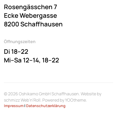
Rosengässchen 7
Ecke Webergasse
8200 Schaffhausen
Öffnungszeiten
Di 18–22
Mi–Sa 12–14, 18–22
©
2026
Oshikamo GmbH Schaffhausen. Website by
schmizz Web’n’Roll
. Powered by
YOOtheme
.
Impressum
|
Datenschutzerklärung