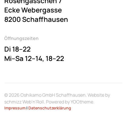
Rosengässchen 7
Ecke Webergasse
8200 Schaffhausen
Öffnungszeiten
Di 18–22
Mi–Sa 12–14, 18–22
©
2026
Oshikamo GmbH Schaffhausen. Website by
schmizz Web’n’Roll
. Powered by
YOOtheme
.
Impressum
|
Datenschutzerklärung