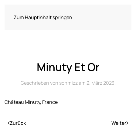
Zum Hauptinhalt springen
Minuty Et Or
Geschrieben von
schmizz
am
2. März 2023
.
Château Minuty, France
Zurück
Weiter