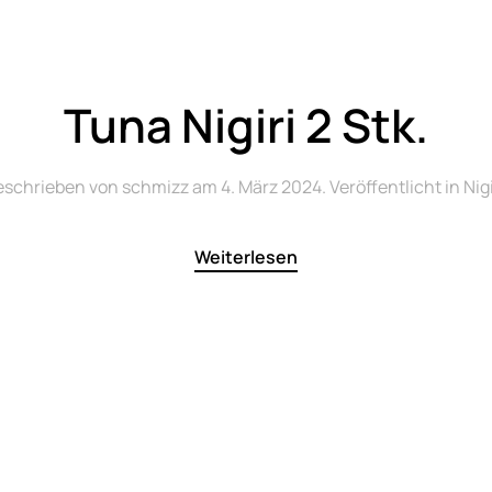
Tuna Nigiri 2 Stk.
eschrieben von
schmizz
am
4. März 2024
. Veröffentlicht in
Nigi
Weiterlesen