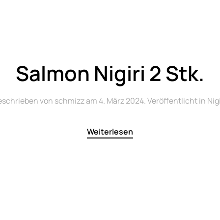
Salmon Nigiri 2 Stk.
eschrieben von
schmizz
am
4. März 2024
. Veröffentlicht in
Nigi
Weiterlesen