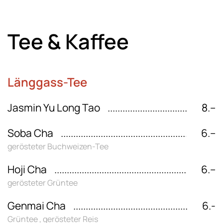
Tee & Kaffee
Länggass-Tee
Jasmin Yu Long Tao
8.–
Soba Cha
6.–
gerösteter Buchweizen-Tee
Hoji Cha
6.–
gerösteter Grüntee
Genmai Cha
6.-
Grüntee , gerösteter Reis