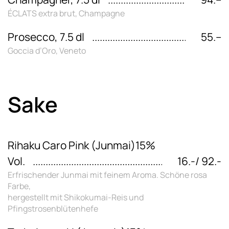
ÉCLATS extra brut, Champagne
Prosecco, 7.5 dl
55.–
Goccia d’Oro, Veneto
Sake
Rihaku Caro Pink (Junmai)15%
Vol.
16.-/ 92.-
Erfrischender Junmai mit feinem Aroma. Schöne rosa
Farbe,
hergestellt mit Shikokumai-Reis und
Pfingstrosenblütenhefe