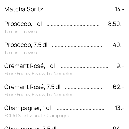
Matcha Spritz
14.-
Prosecco, 1 dl
8.50.–
Tomasi, Treviso
Prosecco, 7.5 dl
49.–
Tomasi, Treviso
Crémant Rosé, 1 dl
9.–
Eblin-Fuchs, Elsass, bio/demeter
Crémant Rosé, 7.5 dl
62.–
Eblin-Fuchs, Elsass, bio/demeter
Champagner, 1 dl
13.-
ÉCLATS extra brut, Champagne
Champagner, 7.5 dl
94.–