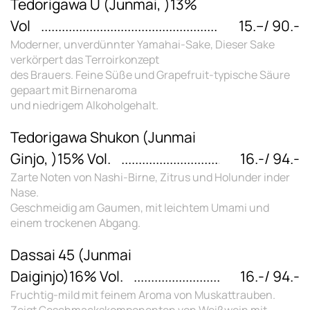
Tedorigawa U (Junmai, )13%
Vol
15.–/ 90.-
Moderner, unverdünnter Yamahai-Sake, Dieser Sake
verkörpert das Terroirkonzept
des Brauers. Feine Süße und Grapefruit-typische Säure
gepaart mit Birnenaroma
und niedrigem Alkoholgehalt.
Tedorigawa Shukon (Junmai
Ginjo, )15% Vol.
16.-/ 94.-
Zarte Noten von Nashi-Birne, Zitrus und Holunder inder
Nase.
Geschmeidig am Gaumen, mit leichtem Umami und
einem trockenen Abgang.
Dassai 45 (Junmai
Daiginjo)16% Vol.
16.-/ 94.-
Fruchtig-mild mit feinem Aroma von Muskattrauben.