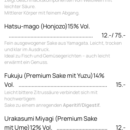
Zeigt Geschmackskomponenten von Weißwein mit
leichter Säure.
Mittlerer Körper mit feinem Abgang.
Hatsu-mago (Honjozo)15% Vol.
12.-/ 75.-
Fein ausgewogener Sake aus Yamagata. Leicht, trocken
und klar im Ausdruck.
Ideal zu Fisch und Gemüsegerichten – auch leicht
erwärmt ein Genuss.
Fukuju (Premium Sake mit Yuzu)14%
Vol.
15.-
Leicht bittere Zitrussäure verbindet sich mit
hochwertigem
Sake zu einem anregenden
Aperitif/Digestif.
Urakasumi Miyagi (Premium Sake
mit Ume)12% Vol.
12.-