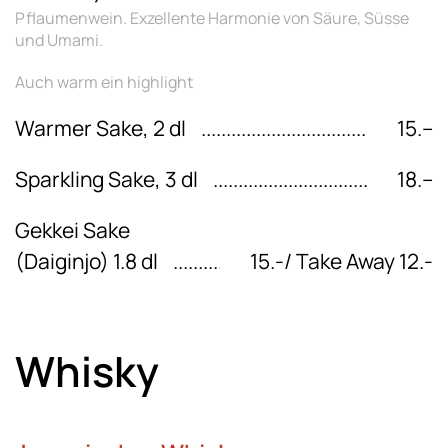
Pflaumenwein. Exzellente Harmonie von Säure, Süsse
und Umami.
Auch warm ein highlight
Warmer Sake, 2 dl
15.–
Sparkling Sake, 3 dl
18.–
Gekkei Sake
(Daiginjo) 1.8 dl
15.-/ Take Away 12.-
Whisky